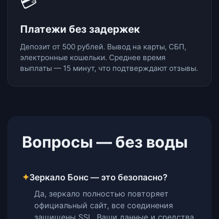
💳
Платежи без задержек
Депозит от 500 рублей. Вывод на карты, СБП,
электронные кошельки. Среднее время
выплаты — 15 минут, что подтверждают отзывы.
Вопросы — без воды
Зеркало Бонс — это безопасно?
Да, зеркало полностью повторяет
официальный сайт, все соединения
защищены SSL. Ваши данные и средства