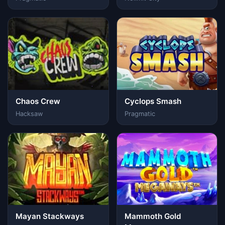
Chaos Crew
Cyclops Smash
Hacksaw
Pragmatic
Mayan Stackways
Mammoth Gold