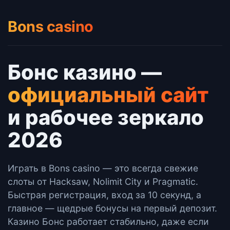
Bons casino
Бонс казино —
официальный сайт
и рабочее зеркало
2026
Играть в Bons casino — это всегда свежие
слоты от Hacksaw, Nolimit City и Pragmatic.
Быстрая регистрация, вход за 10 секунд, а
главное — щедрые бонусы на первый депозит.
Казино Бонс работает стабильно, даже если